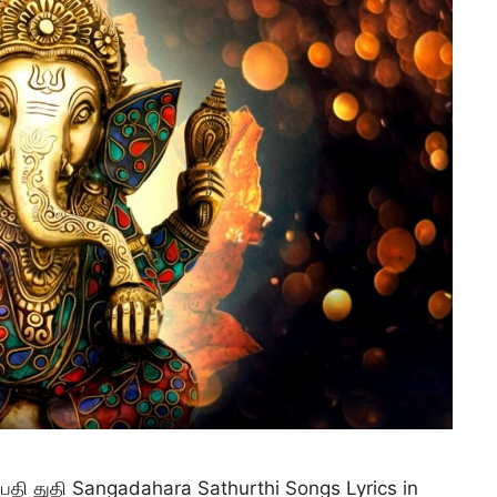
தி துதி Sangadahara Sathurthi Songs Lyrics in