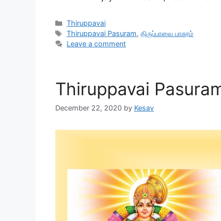
Categories
Thiruppavai
Tags
Thiruppavai Pasuram
,
திருப்பாவை பாசுரம்
Leave a comment
Thiruppavai Pasuram 
December 22, 2020
by
Kesav