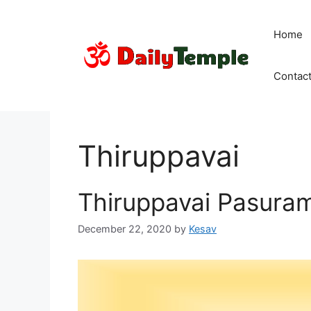
Skip
to
Home
content
Contac
Thiruppavai
Thiruppavai Pasuram 
December 22, 2020
by
Kesav