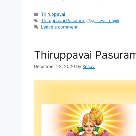
Categories
Thiruppavai
Tags
Thiruppavai Pasuram
,
திருப்பாவை பாசுரம்
Leave a comment
Thiruppavai Pasuram 
December 22, 2020
by
Kesav